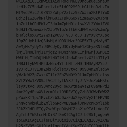
wKICAgICJ1cmwiOiAiaHR0cHM6Ly9hcGkueC5ha3M
tcHJvZC5hdWRhcmlzLm5ldC92MS9jbGllbnRzLzIx
MTMvd2Vic2l0ZS12ZWhpY2xlcz93ZWJzaXRlPTYwO
DdjZjIwZGVhNTlhMGU3ZTBkOGUxYiZmaWx0ZXJbMF
1bZmllbGRdPWlzT3duJmZpbHRlclswXVt2YWx1ZV0
9dHJ1ZSZmaWx0ZXJbMV1bZmllbGRdPW1vZGVsJmZp
bHRlclsxXVt2YWx1ZV09JTVCJTdCJTIyYXVkYXJpc
19pZCUyMiUzQSUyMjViODNlMzc3OGE5YTUyMzAyNT
AwMjMxYyUyMiU3RCUyQyU3QiUyMmF1ZGFyaXNfaWQ
lMjIlM0ElMjI1YjgzZTM3NzhhOWE1MjMwMjUwMDIz
MWUlMjIlN0QlMkMlN0IlMjJhdWRhcmlzX2lkJTIyJ
TNBJTIyNWI4M2UzNzc4YTlhNTIzMDI1MDAyM2Y5JT
IyJTdEJTVEJmZpbHRlclsxXVtvcF09SU4mZmlsdGV
yWzJdW2ZpZWxkXT11c2FnZVN0YXRlJmZpbHRlclsy
XVt2YWx1ZV09JTVCJTIyTkVXJTIyJTVEJmZpbHRlc
lsyXVtvcF09SU4mc29ydFswXVtmaWVsZF09aXNPd2
4mc29ydFswXVtvcmRlcl09REVTQyZzb3J0WzFdW2Z
pZWxkXT1pc1RvcCZzb3J0WzFdW29yZGVyXT1ERVND
JnNvcnRbMl1bZmllbGRdPXByaWNlJnNvcnRbMl1bb
3JkZXJdPUFTQyZsaW1pdD0yMCZza2lwPTAiLAogIC
AgImhlYWRlcnMiOiB7fSwKICAgICJib2R5IjogbnV
sbCwKICAgICJleHBlY3QiOiB7CiAgICAgICJyZXNw
b25zZVR5cGUiOiAiIgogICAgfSwKICAgICJ0aW1lb