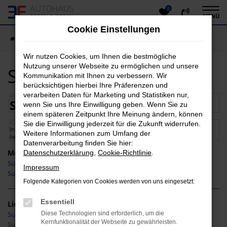
0
Zum
MENÜ
Hauptinhalt
Cookie Einstellungen
springen
Startseite
Suzuki
Suzuki Neuwagen
Wir nutzen Cookies, um Ihnen die bestmögliche
Nutzung unserer Webseite zu ermöglichen und unsere
Suzuki Neuwagen
Kommunikation mit Ihnen zu verbessern. Wir
berücksichtigen hierbei Ihre Präferenzen und
verarbeiten Daten für Marketing und Statistiken nur,
Suzuki Neuwagen günstig kaufen
wenn Sie uns Ihre Einwilligung geben. Wenn Sie zu
einem späteren Zeitpunkt Ihre Meinung ändern, können
Sie die Einwilligung jederzeit für die Zukunft widerrufen.
In der folgenden Liste finden Sie eine Auswahl unserer sofort und kurzfristig
Weitere Informationen zum Umfang der
lieferbaren Suzuki Neuwagen.
Datenverarbeitung finden Sie hier:
Modelle
Datenschutzerklärung
,
Cookie-Richtlinie
.
Suzuki Swift Neuwagen
Impressum
Suzuki Vitara Neuwagen
Folgende Kategorien von Cookies werden von uns eingesetzt:
Essentiell
Lieferservice
Diese Technologien sind erforderlich, um die
Suzuki Neuwagen Frankfurt am Main
Kernfunktionalität der Webseite zu gewährleisten.
Suzuki Neuwagen Siegen