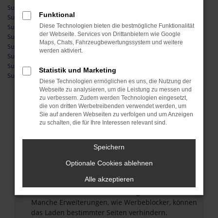
Suzuki Neuwagen Friedberg
Funktional
Suzuki Neuwagen Wetzlar
Diese Technologien bieten die bestmögliche Funktionalität
Suzuki Neuwagen Gießen
der Webseite. Services von Drittanbietern wie Google
Suzuki Neuwagen Herborn
Maps, Chats, Fahrzeugbewertungssystem und weitere
Suzuki Neuwagen Dillenburg
werden aktiviert.
Suzuki Neuwagen Weilburg
Suzuki Neuwagen Limburg
Statistik und Marketing
Suzuki Neuwagen Butzbach
Diese Technologien ermöglichen es uns, die Nutzung der
Webseite zu analysieren, um die Leistung zu messen und
Fehler: Network Error
zu verbessern. Zudem werden Technologien eingesetzt,
die von dritten Werbetreibenden verwendet werden, um
Sie auf anderen Webseiten zu verfolgen und um Anzeigen
Beim Laden ist ein Fehler aufgetreten.
zu schalten, die für Ihre Interessen relevant sind.
Hier sind ein paar Tipps, die dir helfen können:
Überprüfe deine Firewall und deine
Speichern
Internetverbindung.
Optionale Cookies ablehnen
Laden andere Webseiten, zum Beispiel deine
Suchmaschine?
Alle akzeptieren
Prüfe deine Browsererweiterungen.
Manche Erweiterungen, wie Werbeblocker, können
das Laden bestimmter Seiten verhindern.