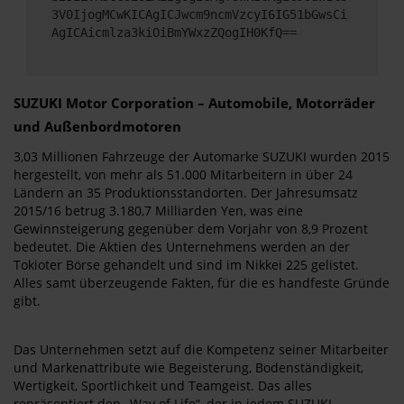
3V0IjogMCwKICAgICJwcm9ncmVzcyI6IG51bGwsCi
AgICAicmlza3kiOiBmYWxzZQogIH0KfQ==
SUZUKI Motor Corporation – Automobile, Motorräder
und Außenbordmotoren
3,03 Millionen Fahrzeuge der Automarke SUZUKI wurden 2015
hergestellt, von mehr als 51.000 Mitarbeitern in über 24
Ländern an 35 Produktionsstandorten. Der Jahresumsatz
2015/16 betrug 3.180,7 Milliarden Yen, was eine
Gewinnsteigerung gegenüber dem Vorjahr von 8,9 Prozent
bedeutet. Die Aktien des Unternehmens werden an der
Tokioter Börse gehandelt und sind im Nikkei 225 gelistet.
Alles samt überzeugende Fakten, für die es handfeste Gründe
gibt.
Das Unternehmen setzt auf die Kompetenz seiner Mitarbeiter
und Markenattribute wie Begeisterung, Bodenständigkeit,
Wertigkeit, Sportlichkeit und Teamgeist. Das alles
repräsentiert den „Way of Life“, der in jedem SUZUKI